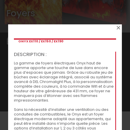
Foyers
×
Électrique >
ONYX EX110 / EX150 / EX190
DESCRIPTION :
Le chauffage électrique est surtout choisi pour
La gamme de foyers électriques Onyx haut de
créer une ambiance et comme élément décoratif
gamme apporte une touche de luxe dans encore
plus d’espaces que jamais. Grâce au robuste jeu de
pouvant aller dans chacune des pièces. Il sert de
bûches avec éclairage intégré, associé au système
chauffage d’appoint et vous permet de choisir le
avancé à DEL Chromalight Plus, à la personnalisation
complète des couleurs, à la commande Wifi et à une
type et la luminosité de flammes selon vos gouts.
hauteur de vitre généreuse de 431 mm, ce foyer ne
manquera pas d’étonner avec ses flammes
impressionnantes.
Sans la nécessité d’installer une ventilation ou des
conduites de combustibles, le Onyx
est un foyer
électrique moderne adapté aux appartements, qui
peut être installé dans n’importe quelle pièce. Les
options d’installation sur 1, 2 ou 3 côtés vous