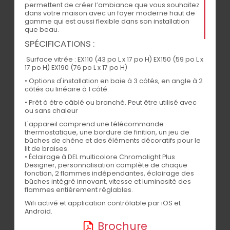
permettent de créer l’ambiance que vous souhaitez
dans votre maison avec un foyer moderne haut de
gamme qui est aussi flexible dans son installation
BRITISH FIRE
que beau.
SPÉCIFICATIONS :
Surface vitrée : EX110 (43 po L x 17 po H) EX150 (59 po L x
17 po H) EX190 (76 po L x 17 po H)
• Options d'installation en baie à 3 côtés, en angle à 2
côtés ou linéaire à 1 côté.
• Prêt à être câblé ou branché. Peut être utilisé avec
ou sans chaleur
ONYX EX110 / EX150 / EX190
L'appareil comprend une télécommande
thermostatique, une bordure de finition, un jeu de
bûches de chêne et des éléments décoratifs pour le
lit de braises.
• Éclairage à DEL multicolore Chromalight Plus
Designer, personnalisation complète de chaque
fonction, 2 flammes indépendantes, éclairage des
bûches intégré innovant, vitesse et luminosité des
flammes entièrement réglables.
LEX
Wifi activé et application contrôlable par iOS et
Android.
Brochure